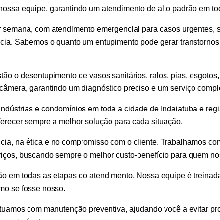
nossa equipe, garantindo um atendimento de alto padrão em tod
or semana, com atendimento emergencial para casos urgentes, 
cia. Sabemos o quanto um entupimento pode gerar transtornos e
tão o desentupimento de vasos sanitários, ralos, pias, esgotos
câmera, garantindo um diagnóstico preciso e um serviço compl
ndústrias e condomínios em toda a cidade de Indaiatuba e regi
ferecer sempre a melhor solução para cada situação.
ência, na ética e no compromisso com o cliente. Trabalhamos 
iços, buscando sempre o melhor custo-benefício para quem nos
o em todas as etapas do atendimento. Nossa equipe é treinada
omo se fosse nosso.
atuamos com manutenção preventiva, ajudando você a evitar pr